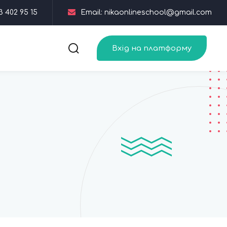
3 402 95 15
Email: nikaonlineschool@gmail.com
Вхід на платформу