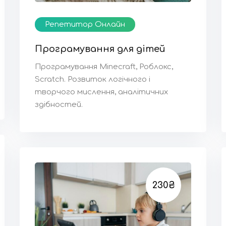
Репетитор Онлайн
Програмування для дітей
Програмування Minecraft, Роблокс,
Scratch. Розвиток логічного і
творчого мислення, аналітичних
здібностей.
230₴