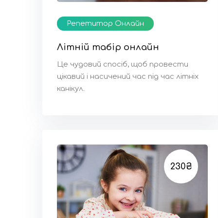
Репетитор Онлайн
Літній табір онлайн
Це чудовий спосіб, щоб провести
цікавий і насичений час під час літніх
канікул.
230₴