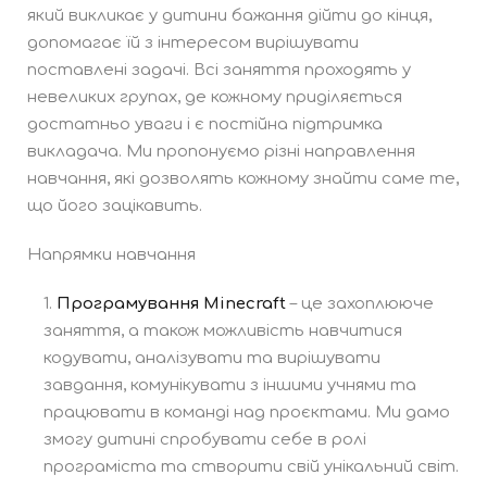
який викликає у дитини бажання дійти до кінця,
допомагає їй з інтересом вирішувати
поставлені задачі. Всі заняття проходять у
невеликих групах, де кожному приділяється
достатньо уваги і є постійна підтримка
викладача. Ми пропонуємо різні направлення
навчання, які дозволять кожному знайти саме те,
що його зацікавить.
Напрямки навчання
Програмування Minecraft
– це захоплююче
заняття, а також можливість навчитися
кодувати, аналізувати та вирішувати
завдання, комунікувати з іншими учнями та
працювати в команді над проєктами. Ми дамо
змогу дитині спробувати себе в ролі
програміста та створити свій унікальний світ.