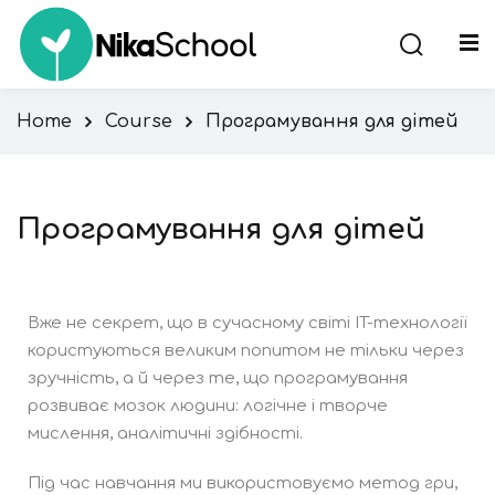
Home
Course
Програмування для дітей
ння
Програмування для дітей
Вже не секрет, що в сучасному світі IT-технології
користуються великим попитом не тільки через
зручність, а й через те, що програмування
розвиває мозок людини: логічне і творче
мислення, аналітичні здібності.
Під час навчання ми використовуємо метод гри,