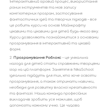
Інтерактивний ігровий процес, використання
різних інструментів та мов запису
комп’ютерних програм, застосування
фантастичних ідей та творчих підходів – все
це робить курси на основі Майнкрафту
цікавими та цікавими для дітей будь-якого віку.
Курси дозволяють познайомитися з основами
програмування в інтерактивній та цікавій
формі.
Програмування Роблокс
– це унікальна
нагода для дітей стати справжніми творцями
ігор на цій платформі. Заняття в NikaSchool
ідеально підійдуть для тих, хто хоче освоїти
програмування, а також отримати навички,
необхідні для розвитку власної креативності
та фантазії. Наша команда професійних
викладачів зробить усе можливе, щоб
допомогти кожному учню. Це чудова