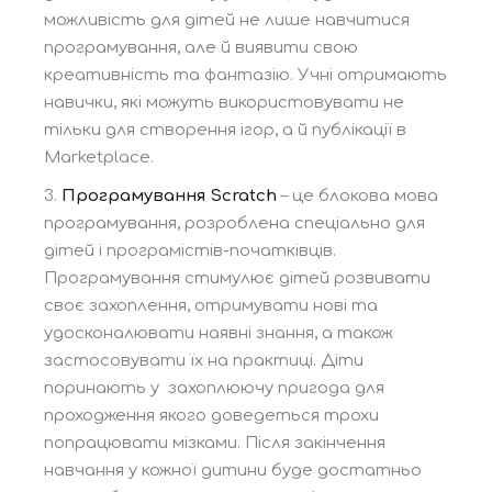
можливість для дітей не лише навчитися
програмування, але й виявити свою
креативність та фантазію. Учні отримають
навички, які можуть використовувати не
тільки для створення ігор, а й публікації в
Marketplace.
Програмування Scratch
– це блокова мова
програмування, розроблена спеціально для
дітей і програмістів-початківців.
Програмування стимулює дітей розвивати
своє захоплення, отримувати нові та
удосконалювати наявні знання, а також
застосовувати їх на практиці. Діти
поринають у захоплюючу пригода для
проходження якого доведеться трохи
попрацювати мізками. Після закінчення
навчання у кожної дитини буде достатньо