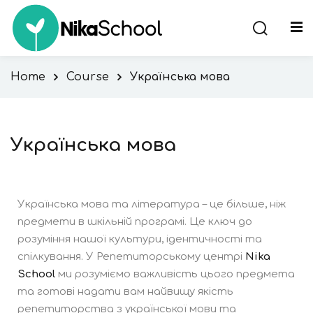
Home
Course
Українська мова
ння
Українська мова
Українська мова та література – це більше, ніж
предмети в шкільній програмі. Це ключ до
розуміння нашої культури, ідентичності та
спілкування. У Репетиторському центрі
Nika
School
ми розуміємо важливість цього предмета
та готові надати вам найвищу якість
репетиторства з української мови та