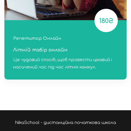
180₴
Репетитор Онлайн
Літній табір онлайн
Це чудовий спосіб, щоб провести цікавий і
насичений час під час літніх канікул.
NikaSchool - дистанційна початкова школа