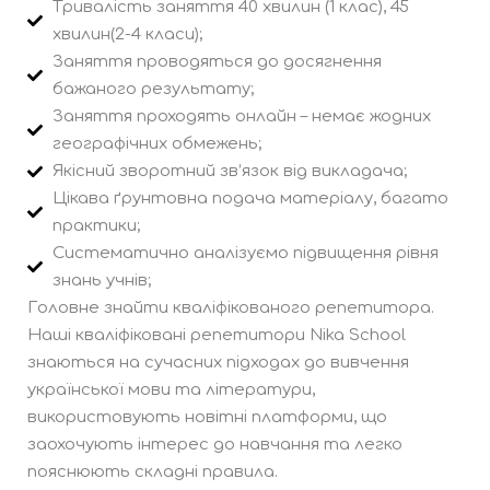
Тривалість заняття 40 хвилин (1 клас), 45
хвилин(2-4 класи);
Заняття проводяться до досягнення
бажаного результату;
Заняття проходять онлайн – немає жодних
географічних обмежень;
Якісний зворотний зв’язок від викладача;
Цікава ґрунтовна подача матеріалу, багато
практики;
Систематично аналізуємо підвищення рівня
знань учнів;
Головне знайти кваліфікованого репетитора.
Наші кваліфіковані репетитори Nika School
знаються на сучасних підходах до вивчення
української мови та літератури,
використовують новітні платформи, що
заохочують інтерес до навчання та легко
пояснюють складні правила.