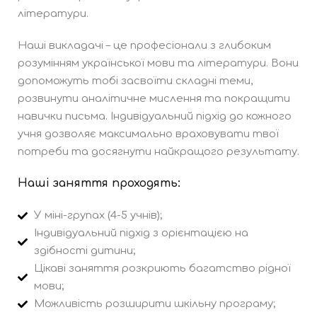
літератури.
Наші викладачі – це професіонали з глибоким
розумінням української мови та літератури. Вони
допоможуть тобі засвоїти складні теми,
розвинути аналітичне мислення та покращити
навички письма. Індивідуальний підхід до кожного
учня дозволяє максимально враховувати твої
потреби та досягнути найкращого результату.
Наші заняття проходять:
У міні-групах (4-5 учнів);
Індивідуальний підхід з орієнтацією на
здібності дитини;
Цікаві заняття розкриють багатство рідної
мови;
Можливість розширити шкільну програму;